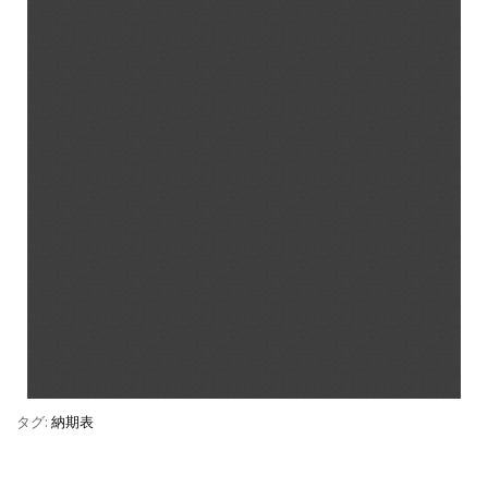
タグ:
納期表