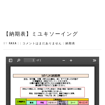
Skip
to
content
【納期表】ミユキソーイング
BY
RAXA
|
|
コメントはまだありません
|
納期表